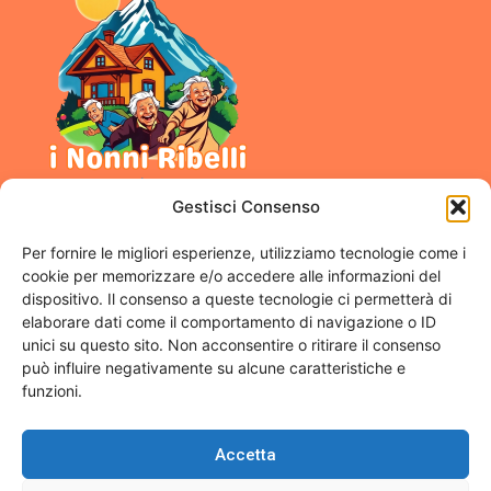
Gestisci Consenso
Per fornire le migliori esperienze, utilizziamo tecnologie come i
Link Utili
Menu
cookie per memorizzare e/o accedere alle informazioni del
dispositivo. Il consenso a queste tecnologie ci permetterà di
Chi Sono
Contatti
elaborare dati come il comportamento di navigazione o ID
Camere
Privacy Policy
unici su questo sito. Non acconsentire o ritirare il consenso
può influire negativamente su alcune caratteristiche e
Appuntamenti
Termini E Condizioni
funzioni.
Contatti
Accetta
+39 375 533 4667