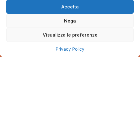
Come posso contattarvi per maggiori
Accetta
informazioni o per prenotare una visita?
Nega
Visualizza le preferenze
Privacy Policy