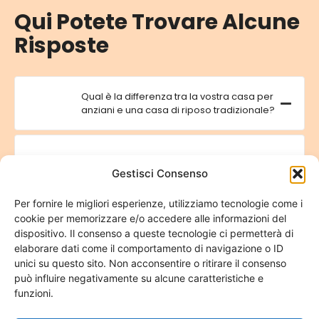
Qui Potete Trovare Alcune
Risposte
Qual è la differenza tra la vostra casa per
anziani e una casa di riposo tradizionale?
La nostra casa per anziani è un ambiente familiare e
Gestisci Consenso
accogliente, molto diverso dalle case di riposo tradizionali.
Accogliamo un numero limitato di ospiti (massimo 6) per
garantire un'assistenza personalizzata e un'atmosfera
Per fornire le migliori esperienze, utilizziamo tecnologie come i
intima. Angela, la responsabile, si prende cura di ogni ospite
cookie per memorizzare e/o accedere alle informazioni del
come se fosse un membro della sua famiglia, creando un
dispositivo. Il consenso a queste tecnologie ci permetterà di
ambiente caldo e confortevole.
elaborare dati come il comportamento di navigazione o ID
unici su questo sito. Non acconsentire o ritirare il consenso
può influire negativamente su alcune caratteristiche e
Quali servizi offrite ai vostri ospiti?
funzioni.